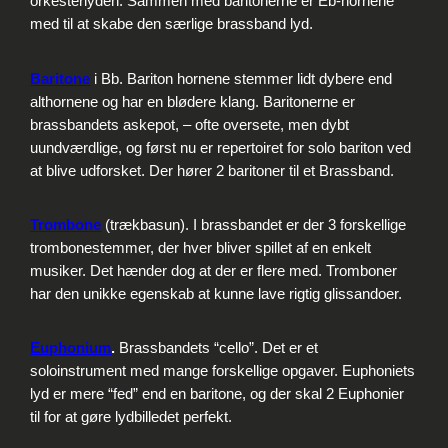
orkesterlyden. Sammen med baritonerne er Eb-hornene
med til at skabe den særlige brassband lyd.
Baritone
i Bb. Bariton hornene stemmer lidt dybere end
althornene og har en blødere klang. Baritonerne er
brassbandets askepot, – ofte oversete, men dybt
uundværdlige, og først nu er repertoiret for solo bariton ved
at blive udforsket. Der hører 2 baritoner til et Brassband.
Trombone
(trækbasun). I brassbandet er der 3 forskellige
trombonestemmer, der hver bliver spillet af en enkelt
musiker. Det hænder dog at der er flere med. Tromboner
har den unikke egenskab at kunne lave rigtig glissandoer.
Euphonium
.
Brassbandets “cello”. Det er et
soloinstrument med mange forskellige opgaver. Euphoniets
lyd er mere “fed” end en baritone, og der skal 2 Euphonier
til for at gøre lydbilledet perfekt.