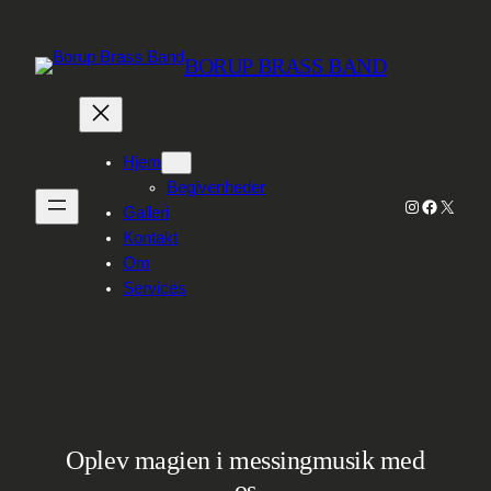
Spring
til
BORUP BRASS BAND
indhold
Hjem
Begivenheder
Instagram
Faceboo
X
Galleri
Kontakt
Om
Services
Oplev magien i messingmusik med
os