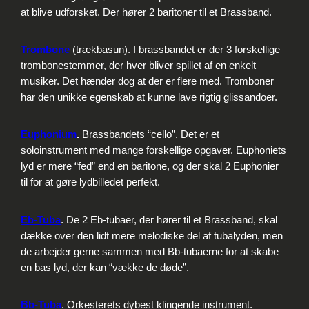
at blive udforsket. Der hører 2 baritoner til et Brassband.
Trombone
(trækbasun). I brassbandet er der 3 forskellige
trombonestemmer, der hver bliver spillet af en enkelt
musiker. Det hænder dog at der er flere med. Tromboner
har den unikke egenskab at kunne lave rigtig glissandoer.
Euphonium
.
Brassbandets “cello”. Det er et
soloinstrument med mange forskellige opgaver. Euphoniets
lyd er mere “fed” end en baritone, og der skal 2 Euphonier
til for at gøre lydbilledet perfekt.
Eb-Tuba
. De 2 Eb-tubaer, der hører til et Brassband, skal
dække over den lidt mere melodiske del af tubalyden, men
de arbejder gerne sammen med Bb-tubaerne for at skabe
en bas lyd, der kan “vække de døde”.
Bb-Tuba
. Orkesterets dybest klingende instrument.