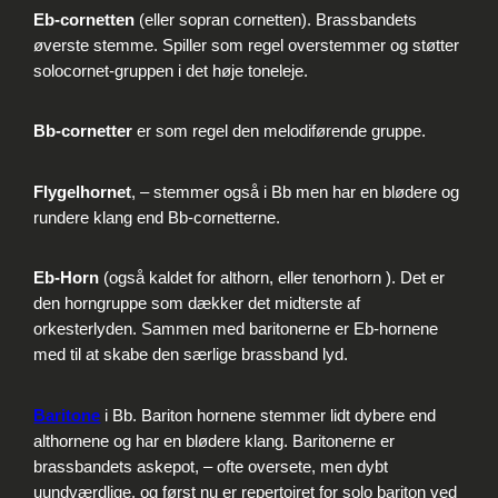
Eb-cornetten
(eller sopran cornetten). Brassbandets
øverste stemme. Spiller som regel overstemmer og støtter
solocornet-gruppen i det høje toneleje.
Bb-cornetter
er som regel den melodiførende gruppe.
Flygelhornet
, – stemmer også i Bb men har en blødere og
rundere klang end Bb-cornetterne.
Eb-Horn
(også kaldet for althorn, eller tenorhorn ). Det er
den horngruppe som dækker det midterste af
orkesterlyden. Sammen med baritonerne er Eb-hornene
med til at skabe den særlige brassband lyd.
Baritone
i Bb. Bariton hornene stemmer lidt dybere end
althornene og har en blødere klang. Baritonerne er
brassbandets askepot, – ofte oversete, men dybt
uundværdlige, og først nu er repertoiret for solo bariton ved