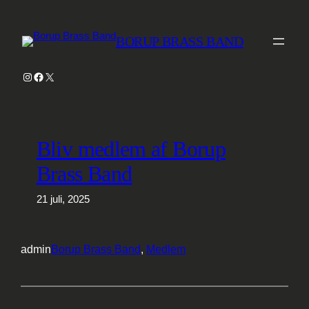
Spring
til
BORUP BRASS BAND
indhold
Instagram
Facebook
X
Bliv medlem af Borup
Brass Band
21 juli, 2025
admin
Borup Brass Band
, 
Medlem